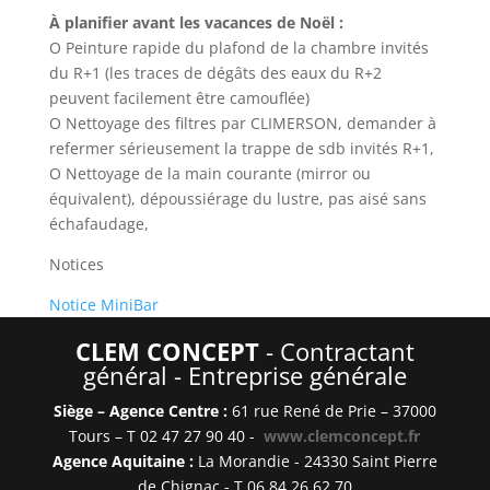
À planifier avant les vacances de Noël :
O Peinture rapide du plafond de la chambre invités
du R+1 (les traces de dégâts des eaux du R+2
peuvent facilement être camouflée)
O Nettoyage des filtres par CLIMERSON, demander à
refermer sérieusement la trappe de sdb invités R+1,
O Nettoyage de la main courante (mirror ou
équivalent), dépoussiérage du lustre, pas aisé sans
échafaudage,
Notices
Notice MiniBar
CLEM CONCEPT
- Contractant
général -
Entreprise générale
Siège – Agence Centre :
61 rue René de Prie – 37000
Tours – T 02 47 27 90 40 -
www.clemconcept.fr
Agence Aquitaine :
La Morandie - 24330 Saint Pierre
de Chignac -
T 06 84 26 62 70