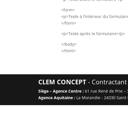
<form>
<p>Texte à l’intérieur du formulai
</form>
<p>Texte après le formulaire</p>
</body>
</html>
CLEM CONCEPT
- Contractant 
Siège – Agence Centre :
61 rue René de Prie – 
Agence Aquitaine :
La Morandie - 24330 Saint 