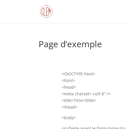
Page d’exemple
<!DOCTYPE html>
<html>
<head>
<meta charset= »utf-8″ />
<title>Titre</title>
</head>
<body>
<p>Texte avant le formulaire</p>