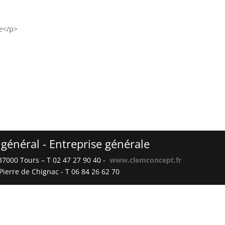
re</p>
général -
Entreprise générale
37000 Tours – T 02 47 27 90 40 -
www.clemconcept.fr
Pierre de Chignac -
T 06 84 26 62 70