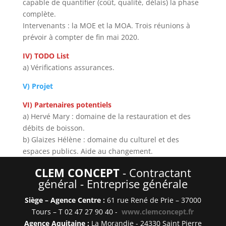
capable de quantifier (coût, qualité, délais) la phase
complète.
Intervenants : la MOE et la MOA. Trois réunions à
prévoir à compter de fin mai 2020.
IV) TODO List
a) Vérifications assurances.
V) Projet
VI) Partenaires
potentiels
a) Hervé Mary : domaine de la restauration et des
débits de boisson.
b) Glaizes Hélène : domaine du culturel et des
espaces publics. Aide au changement.
CLEM CONCEPT
- Contractant
général -
Entreprise générale
Siège – Agence Centre :
61 rue René de Prie – 37000
Tours – T 02 47 27 90 40 -
www.clemconcept.fr
Agence Aquitaine :
La Morandie - 24330 Saint Pierre